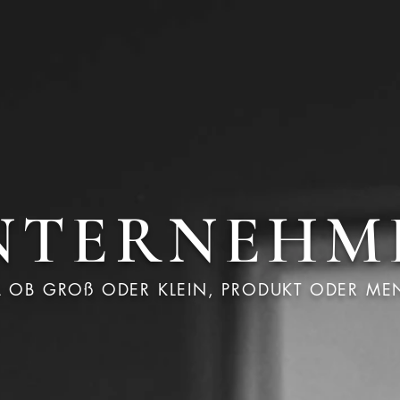
NTERNEHM
L OB GROß ODER KLEIN, PRODUKT ODER ME