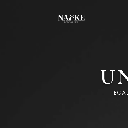
U
EGA